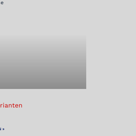
he
rianten
 »