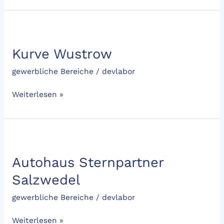
Kurve
Wustrow
Kurve Wustrow
gewerbliche Bereiche
/
devlabor
Weiterlesen »
Autohaus
Sternpartner
Autohaus Sternpartner
Salzwedel
Salzwedel
gewerbliche Bereiche
/
devlabor
Weiterlesen »