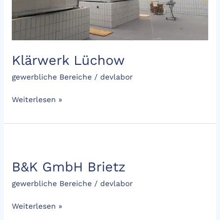
Klärwerk Lüchow
gewerbliche Bereiche
/
devlabor
Weiterlesen »
B&K
GmbH
B&K GmbH Brietz
Brietz
gewerbliche Bereiche
/
devlabor
Weiterlesen »